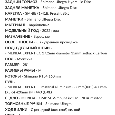
ЗАДНИЙ ТОРМОЗ
- Shimano Ultegra Hydraulic Disc
ЗАДНЯЯ МАНЕТКА
- Shimano Ultegra Disc
КАРЕТКА
- SM-BB71-41B, Pressfit 86.5
МАНЕТКИ
- Shimano Ultegra Disc
МАТЕРИАЛ
-
Карбоновые
МОДЕЛЬНЫЙ ГОД
- 2022 года
НАЗНАЧЕНИЕ
- Взрослые
ОСОБЕННОСТИ
- С внутренней проводкой
ПОДСЕДЕЛЬНЫЙ ШТЫРЬ
- MERIDA EXPERT CC 27.2mm diameter 15mm setback Carbon
ПОЛ
- Мужские
РАЗМЕР
-
28"
РАЗМЕРЫ РАМЫ
- M
РОТОРЫ
- Shimano RT54 160mm
РУЛЬ
- MERIDA EXPERT SL material aluminium 380mm(XXS) 400mm
(XS-S) 420mm (M) 440 (L-XL)
СЕДЛО
- MERIDA COMP SL V-mount incl. MERIDA minitool
ТОРМОЗНЫЕ РУЧКИ
- Shimano Ultegra
ХОД ВИЛКИ
- С регидной (жесткой) вилкой