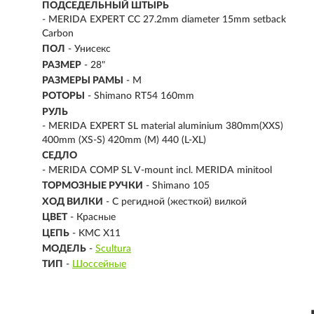
ПОДСЕДЕЛЬНЫЙ ШТЫРЬ
- MERIDA EXPERT CC 27.2mm diameter 15mm setback
Carbon
ПОЛ
- Унисекс
РАЗМЕР
-
28"
РАЗМЕРЫ РАМЫ
- M
РОТОРЫ
- Shimano RT54 160mm
РУЛЬ
- MERIDA EXPERT SL material aluminium 380mm(XXS)
400mm (XS-S) 420mm (M) 440 (L-XL)
СЕДЛО
- MERIDA COMP SL V-mount incl. MERIDA minitool
ТОРМОЗНЫЕ РУЧКИ
- Shimano 105
ХОД ВИЛКИ
- С регидной (жесткой) вилкой
ЦВЕТ
- Красные
ЦЕПЬ
- KMC X11
МОДЕЛЬ
-
Scultura
ТИП
-
Шоссейные