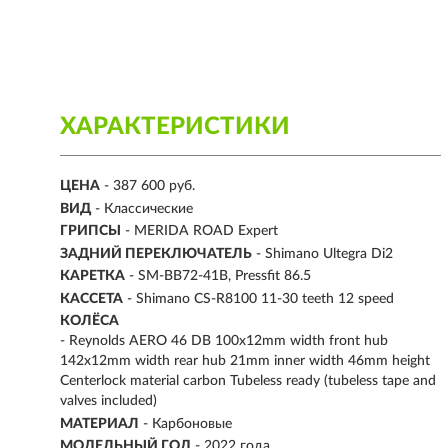
ХАРАКТЕРИСТИКИ
ЦЕНА
- 387 600 руб.
ВИД
- Классические
ГРИПСЫ
- MERIDA ROAD Expert
ЗАДНИЙ ПЕРЕКЛЮЧАТЕЛЬ
- Shimano Ultegra Di2
КАРЕТКА
- SM-BB72-41B, Pressfit 86.5
КАССЕТА
- Shimano CS-R8100 11-30 teeth 12 speed
КОЛЁСА
- Reynolds AERO 46 DB 100x12mm width front hub
142x12mm width rear hub 21mm inner width 46mm height
Centerlock material carbon Tubeless ready (tubeless tape and
valves included)
МАТЕРИАЛ
-
Карбоновые
МОДЕЛЬНЫЙ ГОД
- 2022 года