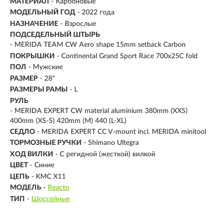
МАТЕРИАЛ
-
Карбоновые
МОДЕЛЬНЫЙ ГОД
- 2022 года
НАЗНАЧЕНИЕ
- Взрослые
ПОДСЕДЕЛЬНЫЙ ШТЫРЬ
- MERIDA TEAM CW Aero shape 15mm setback Carbon
ПОКРЫШКИ
- Continental Grand Sport Race 700x25C fold
ПОЛ
- Мужские
РАЗМЕР
-
28"
РАЗМЕРЫ РАМЫ
- L
РУЛЬ
- MERIDA EXPERT CW material aluminium 380mm (XXS)
400mm (XS-S) 420mm (M) 440 (L-XL)
СЕДЛО
- MERIDA EXPERT CC V-mount incl. MERIDA minitool
ТОРМОЗНЫЕ РУЧКИ
- Shimano Ultegra
ХОД ВИЛКИ
- С регидной (жесткой) вилкой
ЦВЕТ
- Синие
ЦЕПЬ
- KMC X11
МОДЕЛЬ
-
Reacto
ТИП
-
Шоссейные