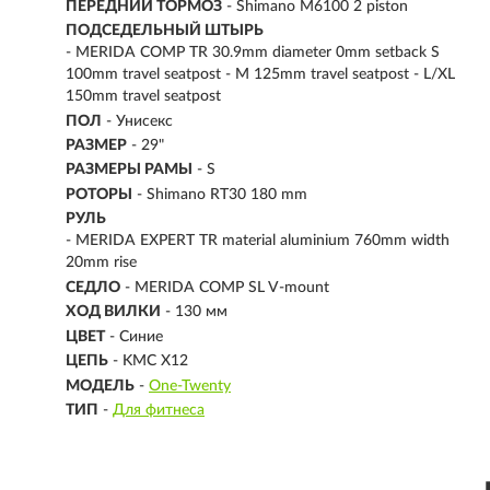
ПЕРЕДНИЙ ТОРМОЗ
- Shimano M6100 2 piston
ПОДСЕДЕЛЬНЫЙ ШТЫРЬ
- MERIDA COMP TR 30.9mm diameter 0mm setback S
100mm travel seatpost - M 125mm travel seatpost - L/XL
150mm travel seatpost
ПОЛ
- Унисекс
РАЗМЕР
-
29"
РАЗМЕРЫ РАМЫ
- S
РОТОРЫ
- Shimano RT30 180 mm
РУЛЬ
- MERIDA EXPERT TR material aluminium 760mm width
20mm rise
СЕДЛО
- MERIDA COMP SL V-mount
ХОД ВИЛКИ
- 130 мм
ЦВЕТ
- Синие
ЦЕПЬ
- KMC X12
МОДЕЛЬ
-
One-Twenty
ТИП
-
Для фитнеса