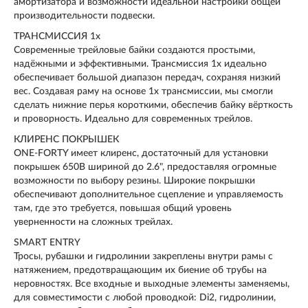
амортизатора и возможности идеальной настройки общей
производительности подвески.
ТРАНСМИССИЯ 1x
Современные трейловые байки создаются простыми,
надёжными и эффективными. Трансмиссия 1х идеально
обеспечивает большой диапазон передач, сохраняя низкий
вес. Создавая раму на основе 1х трансмиссии, мы смогли
сделать нижние перья короткими, обеспечив байку вёрткость
и проворность. Идеально для современных трейлов.
КЛИРЕНС ПОКРЫШЕК
ONE-FORTY имеет клиренс, достаточный для установки
покрышек 650B шириной до 2.6", предоставляя огромные
возможности по выбору резины. Широкие покрышки
обеспечивают дополнительное сцепление и управляемость
там, где это требуется, повышая общий уровень
уверненности на сложных трейлах.
SMART ENTRY
Тросы, рубашки и гидролинии закреплены внутри рамы с
натяжением, предотвращающим их биение об трубы на
неровностях. Все входные и выходные элементы заменяемы,
для совместимости с любой проводкой: Di2, гидролинии,