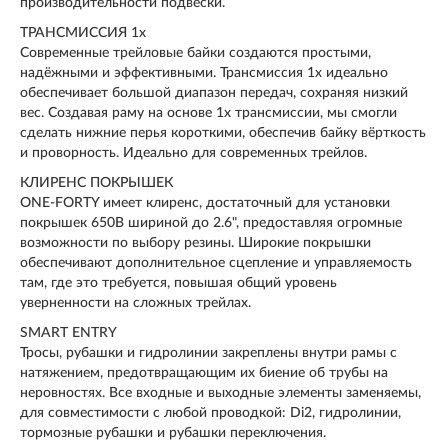
производительности подвески.
ТРАНСМИССИЯ 1x
Современные трейловые байки создаются простыми,
надёжными и эффективными. Трансмиссия 1х идеально
обеспечивает большой диапазон передач, сохраняя низкий
вес. Создавая раму на основе 1х трансмиссии, мы смогли
сделать нижние перья короткими, обеспечив байку вёрткость
и проворность. Идеально для современных трейлов.
КЛИРЕНС ПОКРЫШЕК
ONE-FORTY имеет клиренс, достаточный для установки
покрышек 650B шириной до 2.6", предоставляя огромные
возможности по выбору резины. Широкие покрышки
обеспечивают дополнительное сцепление и управляемость
там, где это требуется, повышая общий уровень
уверненности на сложных трейлах.
SMART ENTRY
Тросы, рубашки и гидролинии закреплены внутри рамы с
натяжением, предотвращающим их биение об трубы на
неровностях. Все входные и выходные элементы заменяемы,
для совместимости с любой проводкой: Di2, гидролинии,
тормозные рубашки и рубашки переключения.