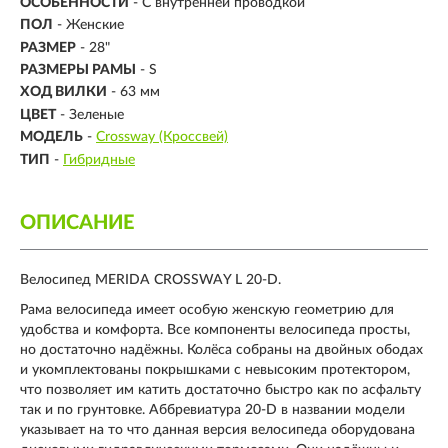
ОСОБЕННОСТИ
- С внутренней проводкой
ПОЛ
- Женские
РАЗМЕР
-
28"
РАЗМЕРЫ РАМЫ
- S
ХОД ВИЛКИ
- 63 мм
ЦВЕТ
- Зеленые
МОДЕЛЬ
-
Crossway (Кроссвей)
ТИП
-
Гибридные
ОПИСАНИЕ
Велосипед MERIDA CROSSWAY L 20-D.
Рама велосипеда имеет особую женскую геометрию для
удобства и комфорта. Все компоненты велосипеда просты,
но достаточно надёжны. Колёса собраны на двойных ободах
и укомплектованы покрышками с невысоким протектором,
что позволяет им катить достаточно быстро как по асфальту
так и по грунтовке. Аббревиатура 20-D в названии модели
указывает на то что данная версия велосипеда оборудована